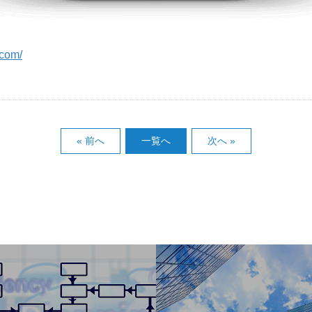
.com/
« 前へ
一覧へ
次へ »